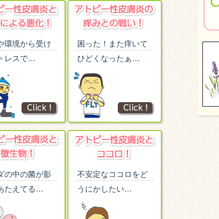
や環境から受け
困った！また痒いて
トレスで…
ひどくなったぁ…
ダの中の菌が影
不安定なココロをど
あたえてる…
うにかしたい…