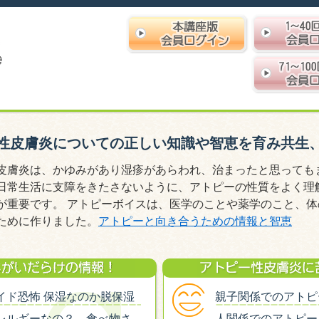
性皮膚炎についての正しい知識や智恵を育み共生
皮膚炎は、かゆみがあり湿疹があらわれ、治まったと思っても
日常生活に支障をきたさないように、アトピーの性質をよく理
が重要です。 アトピーボイスは、医学のことや薬学のこと、
ために作りました。
アトピーと向き合うための情報と智恵
イド恐怖 保湿なのか脱保湿
親子関係でのアトピ
レルギーなの？ 食べ物さ
人関係でのアトピー